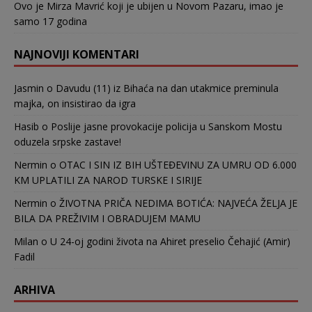
Ovo je Mirza Mavrić koji je ubijen u Novom Pazaru, imao je
samo 17 godina
NAJNOVIJI KOMENTARI
Jasmin
o
Davudu (11) iz Bihaća na dan utakmice preminula
majka, on insistirao da igra
Hasib
o
Poslije jasne provokacije policija u Sanskom Mostu
oduzela srpske zastave!
Nermin
o
OTAC I SIN IZ BIH UŠTEĐEVINU ZA UMRU OD 6.000
KM UPLATILI ZA NAROD TURSKE I SIRIJE
Nermin
o
ŽIVOTNA PRIČA NEDIMA BOTIĆA: NAJVEĆA ŽELJA JE
BILA DA PREŽIVIM I OBRADUJEM MAMU
Milan
o
U 24-oj godini života na Ahiret preselio Čehajić (Amir)
Fadil
ARHIVA