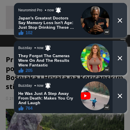
Prije 27 godina prijedorski
policajci ubili više od 200
Bošnjaka i Hrvata na Korićanskim
stijenama
21 kolovoza, 2019
haberhana