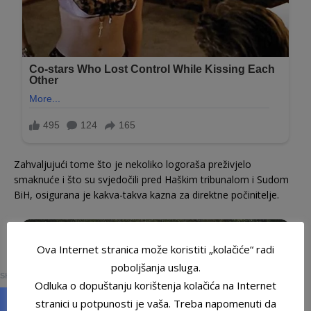
Zahvaljujući tome što je nekoliko logoraša preživjelo
smaknuće i što su svjedočili pred Haškim tribunalom i Sudom
BiH, osigurana je kakva-takva kazna za direktne počinitelje.
Ova Internet stranica može koristiti „kolačiće“ radi
0
poboljšanja usluga.
SHARES
Odluka o dopuštanju korištenja kolačića na Internet
stranici u potpunosti je vaša. Treba napomenuti da