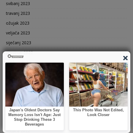
svibanj 2023
travanj 2023
ožujak 2023
veljača 2023
siječanj 2023
prosinac 2022
studeni 2022
listopad 2022
rujan 2022
kolovoz 2022
srpanj 2022
svibanj 2022
ožujak 2022
veljača 2022