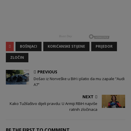
BOŠNJACI
KORIĆANSKE STIJENE
PRIJEDOR
ZLOČIN
PREVIOUS
Došao iz Norveške u BiH i platio da mu zapale “Audi
A7”
NEXT
Kako Tužilaštvo dijeli pravdu: U Armiji RBiH najviše
ratnih zločinaca
BE THE FIRST TO COMMENT