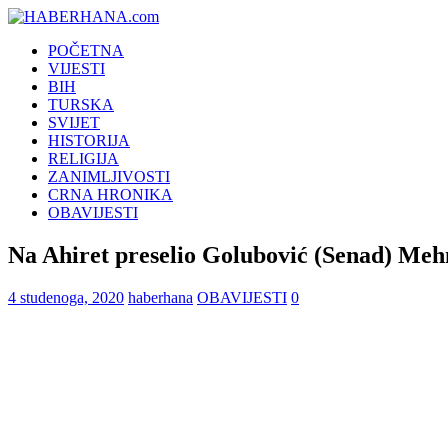
POČETNA
VIJESTI
BIH
TURSKA
SVIJET
HISTORIJA
RELIGIJA
ZANIMLJIVOSTI
CRNA HRONIKA
OBAVIJESTI
Na Ahiret preselio Golubović (Senad) Me
4 studenoga, 2020
haberhana
OBAVIJESTI
0