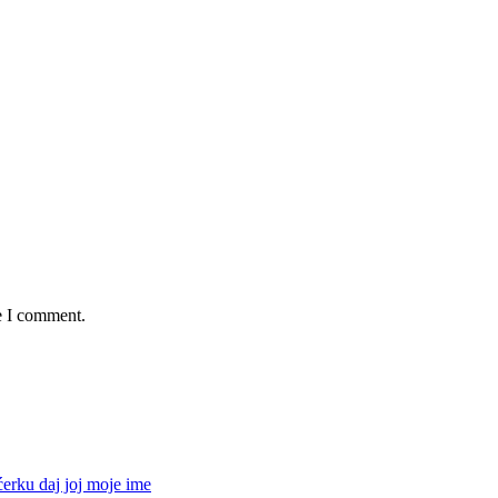
e I comment.
ćerku daj joj moje ime