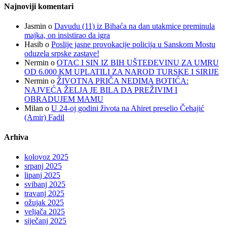
Najnoviji komentari
Jasmin
o
Davudu (11) iz Bihaća na dan utakmice preminula
majka, on insistirao da igra
Hasib
o
Poslije jasne provokacije policija u Sanskom Mostu
oduzela srpske zastave!
Nermin
o
OTAC I SIN IZ BIH UŠTEĐEVINU ZA UMRU
OD 6.000 KM UPLATILI ZA NAROD TURSKE I SIRIJE
Nermin
o
ŽIVOTNA PRIČA NEDIMA BOTIĆA:
NAJVEĆA ŽELJA JE BILA DA PREŽIVIM I
OBRADUJEM MAMU
Milan
o
U 24-oj godini života na Ahiret preselio Čehajić
(Amir) Fadil
Arhiva
kolovoz 2025
srpanj 2025
lipanj 2025
svibanj 2025
travanj 2025
ožujak 2025
veljača 2025
siječanj 2025