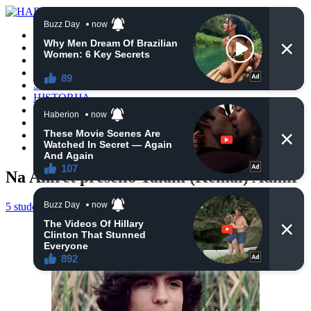
POČETNA
VIJESTI
BIH
TURSKA
SVIJET
HISTORIJA
RELIGIJA
ZANIMLJIVOSTI
CRNA HRONIKA
OBAVIJESTI
Na Ahiret preselio Talam (Kemal) Admir
5 studenoga, 2020
haberhana
OBAVIJESTI
0