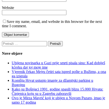
Website
Save my name, email, and website in this browser for the next
time I comment.
Pretraži:
Nove objave
Ubijena novinarka u Gazi prije smrti pisala sinu: Kad dobiješ
kćerku daj joj moje ime
Vjerenik čekao Mejru četiri sata ispred pošte u Bužimu, a ona
ga izigrala
Komšija Hrvat ustupio imanje za džamijski parking u
Bugojnu
Kako su Bošnjaci 1991. godine spasili blizu 15.000 Hrvata:
Činjenica koju su u Zagrebu zaboravili
Ovo je Mirza Mavrić koji je ubijen u Novom Pazaru, imao je
samo 17 godina