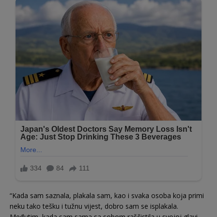
“Kada sam saznala, plakala sam, kao i svaka osoba koja primi
neku tako tešku i tužnu vijest, dobro sam se isplakala.
Međutim, kada sam sama sa sobom raščistila u svojoj glavi,