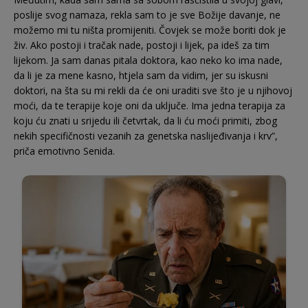
poslije svog namaza, rekla sam to je sve Božije davanje, ne
možemo mi tu ništa promijeniti. Čovjek se može boriti dok je
živ. Ako postoji i tračak nade, postoji i lijek, pa ideš za tim
lijekom. Ja sam danas pitala doktora, kao neko ko ima nade,
da li je za mene kasno, htjela sam da vidim, jer su iskusni
doktori, na šta su mi rekli da će oni uraditi sve što je u njihovoj
moći, da te terapije koje oni da uključe. Ima jedna terapija za
koju ću znati u srijedu ili četvrtak, da li ću moći primiti, zbog
nekih specifičnosti vezanih za genetska naslijeđivanja i krv”,
priča emotivno Senida.