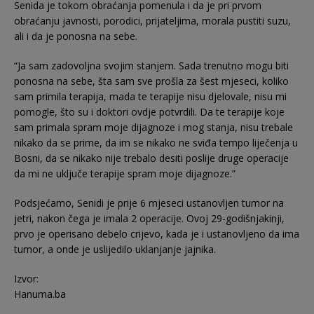
Senida je tokom obraćanja pomenula i da je pri prvom
obraćanju javnosti, porodici, prijateljima, morala pustiti suzu,
ali i da je ponosna na sebe.
“Ja sam zadovoljna svojim stanjem. Sada trenutno mogu biti
ponosna na sebe, šta sam sve prošla za šest mjeseci, koliko
sam primila terapija, mada te terapije nisu djelovale, nisu mi
pomogle, što su i doktori ovdje potvrdili. Da te terapije koje
sam primala spram moje dijagnoze i mog stanja, nisu trebale
nikako da se prime, da im se nikako ne sviđa tempo liječenja u
Bosni, da se nikako nije trebalo desiti poslije druge operacije
da mi ne uključe terapije spram moje dijagnoze.”
Podsjećamo, Senidi je prije 6 mjeseci ustanovljen tumor na
jetri, nakon čega je imala 2 operacije. Ovoj 29-godišnjakinji,
prvo je operisano debelo crijevo, kada je i ustanovljeno da ima
tumor, a onde je uslijedilo uklanjanje jajnika.
Izvor:
Hanuma.ba