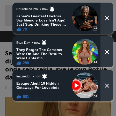
Senida nakon saopštene
dijagnoze: “Isplakala sam se, a
onda sebi rekla, sve je ovo Božije
davanje”
26 prosinca, 2020
haberhana