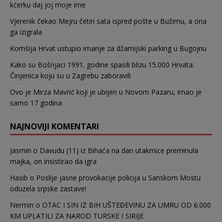
kćerku daj joj moje ime
Vjerenik čekao Mejru četiri sata ispred pošte u Bužimu, a ona
ga izigrala
Komšija Hrvat ustupio imanje za džamijski parking u Bugojnu
Kako su Bošnjaci 1991. godine spasili blizu 15.000 Hrvata:
Činjenica koju su u Zagrebu zaboravili
Ovo je Mirza Mavrić koji je ubijen u Novom Pazaru, imao je
samo 17 godina
NAJNOVIJI KOMENTARI
Jasmin
o
Davudu (11) iz Bihaća na dan utakmice preminula
majka, on insistirao da igra
Hasib
o
Poslije jasne provokacije policija u Sanskom Mostu
oduzela srpske zastave!
Nermin
o
OTAC I SIN IZ BIH UŠTEĐEVINU ZA UMRU OD 6.000
KM UPLATILI ZA NAROD TURSKE I SIRIJE