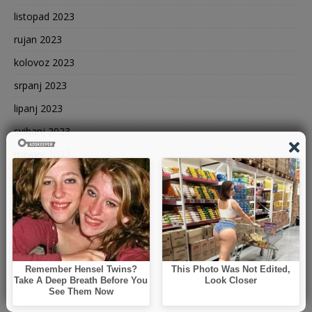
listopad 2023
rujan 2023
kolovoz 2023
srpanj 2023
lipanj 2023
svibanj 2023
travanj 2023
ožujak 2023
veljača 2023
siječanj 2023
prosinac 2022
studeni 2022
listopad 2022