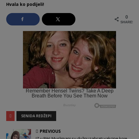
Hvala ko podijeli!
0
SHARES
SENIDA REDŽEPI
PREVIOUS
IZ u BiH: Muslimani su dužni izabrati vakcine koje