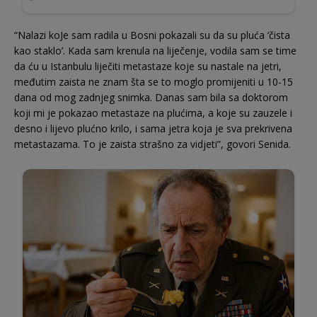
“Nalazi koJe sam radila u Bosni pokazali su da su pluća ‘čista
kao staklo’. Kada sam krenula na liječenje, vodila sam se time
da ću u Istanbulu liječiti metastaze koje su nastale na jetri,
međutim zaista ne znam šta se to moglo promijeniti u 10-15
dana od mog zadnjeg snimka. Danas sam bila sa doktorom
koji mi je pokazao metastaze na plućima, a koje su zauzele i
desno i lijevo plućno krilo, i sama jetra koja je sva prekrivena
metastazama. To je zaista strašno za vidjeti”, govori Senida.