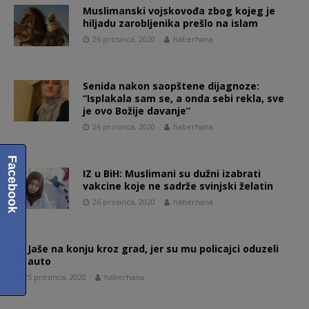
Muslimanski vojskovođa zbog kojeg je
hiljadu zarobljenika prešlo na islam
26 prosinca, 2020
haberhana
Senida nakon saopštene dijagnoze:
“Isplakala sam se, a onda sebi rekla, sve
je ovo Božije davanje”
26 prosinca, 2020
haberhana
Facebook
IZ u BiH: Muslimani su dužni izabrati
vakcine koje ne sadrže svinjski želatin
26 prosinca, 2020
haberhana
Jaše na konju kroz grad, jer su mu policajci oduzeli
auto
25 prosinca, 2020
haberhana