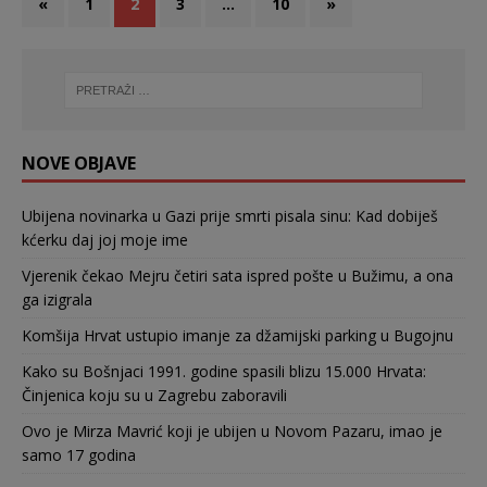
«
1
2
3
…
10
»
NOVE OBJAVE
Ubijena novinarka u Gazi prije smrti pisala sinu: Kad dobiješ
kćerku daj joj moje ime
Vjerenik čekao Mejru četiri sata ispred pošte u Bužimu, a ona
ga izigrala
Komšija Hrvat ustupio imanje za džamijski parking u Bugojnu
Kako su Bošnjaci 1991. godine spasili blizu 15.000 Hrvata:
Činjenica koju su u Zagrebu zaboravili
Ovo je Mirza Mavrić koji je ubijen u Novom Pazaru, imao je
samo 17 godina