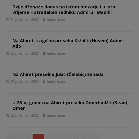
Dvije dženaze danas na istom mezarju i u isto
vrijeme – stradalom radniku Admiru i Medihi
24 prosinca, 2020
haberhana
Na Ahiret tragično preselio Kržalić (Husein) Admir-
Ado
23 prosinca, 2020
haberhana
Na Ahiret preselila Jušić (Čelebić) Senada
22 prosinca, 2020
haberhana
U 26-oj godini na Ahiret preselio Omerhodžić (Sead)
Omer
22 prosinca, 2020
haberhana