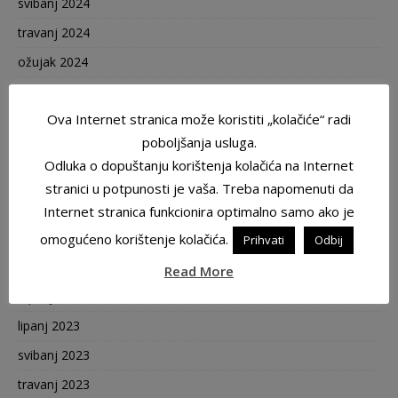
svibanj 2024
travanj 2024
ožujak 2024
veljača 2024
Ova Internet stranica može koristiti „kolačiće“ radi
siječanj 2024
poboljšanja usluga.
prosinac 2023
Odluka o dopuštanju korištenja kolačića na Internet
studeni 2023
stranici u potpunosti je vaša. Treba napomenuti da
listopad 2023
Internet stranica funkcionira optimalno samo ako je
rujan 2023
omogućeno korištenje kolačića.
Prihvati
Odbij
kolovoz 2023
Read More
srpanj 2023
lipanj 2023
svibanj 2023
travanj 2023