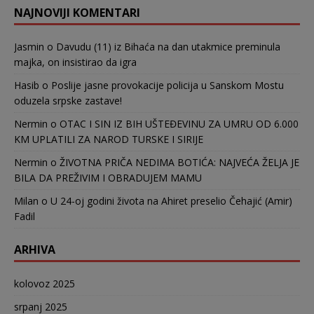
NAJNOVIJI KOMENTARI
Jasmin
o
Davudu (11) iz Bihaća na dan utakmice preminula
majka, on insistirao da igra
Hasib
o
Poslije jasne provokacije policija u Sanskom Mostu
oduzela srpske zastave!
Nermin
o
OTAC I SIN IZ BIH UŠTEĐEVINU ZA UMRU OD 6.000
KM UPLATILI ZA NAROD TURSKE I SIRIJE
Nermin
o
ŽIVOTNA PRIČA NEDIMA BOTIĆA: NAJVEĆA ŽELJA JE
BILA DA PREŽIVIM I OBRADUJEM MAMU
Milan
o
U 24-oj godini života na Ahiret preselio Čehajić (Amir)
Fadil
ARHIVA
kolovoz 2025
srpanj 2025