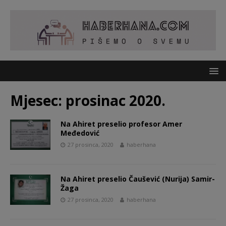
Mjesec:
prosinac 2020.
Na Ahiret preselio profesor Amer
Međedović
27 prosinca, 2020
haberhana
Na Ahiret preselio Čaušević (Nurija) Samir-
Žaga
27 prosinca, 2020
haberhana