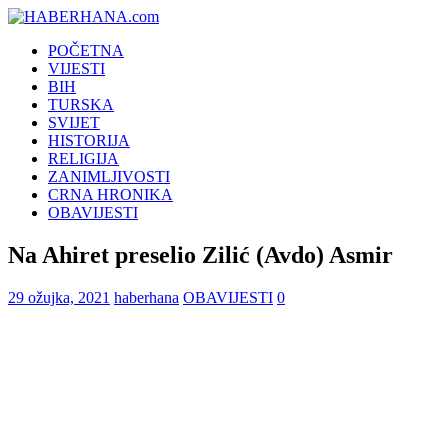
POČETNA
VIJESTI
BIH
TURSKA
SVIJET
HISTORIJA
RELIGIJA
ZANIMLJIVOSTI
CRNA HRONIKA
OBAVIJESTI
Na Ahiret preselio Zilić (Avdo) Asmir
29 ožujka, 2021
haberhana
OBAVIJESTI
0