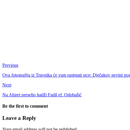
Previous
Ova fotografija iz Travnika će vam rastrgati srce: Dječakov nevini p
Next
Na Ahiret preselio hadži Fadil ef. Odobašić
Be the first to comment
Leave a Reply
Your email address will not be published.