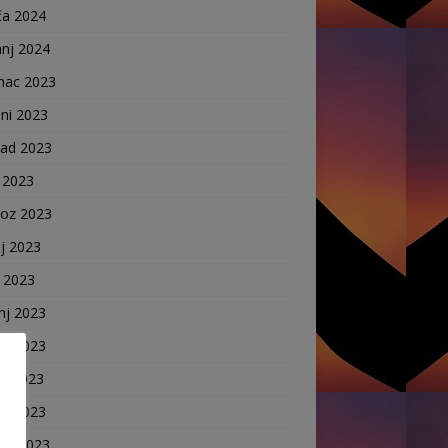
ča 2024
anj 2024
nac 2023
ni 2023
pad 2023
 2023
voz 2023
j 2023
j 2023
nj 2023
nj 2023
ak 2023
ča 2023
anj 2023