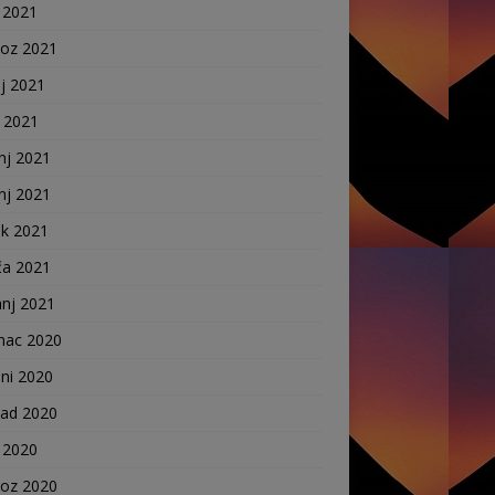
 2021
voz 2021
j 2021
j 2021
nj 2021
nj 2021
ak 2021
ča 2021
anj 2021
nac 2020
ni 2020
pad 2020
 2020
voz 2020