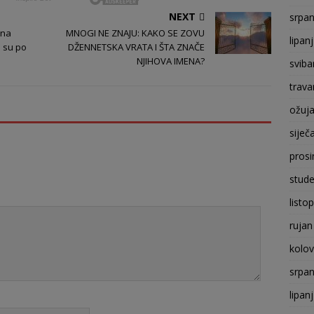
NEXT
srpan
 na
MNOGI NE ZNAJU: KAKO SE ZOVU
lipan
li su po
DŽENNETSKA VRATA I ŠTA ZNAČE
NJIHOVA IMENA?
sviba
trava
ožuj
siječ
prosi
stude
listo
rujan
kolo
srpan
lipan