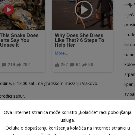
velja
siječ
prosi
stude
listo
rujan
kolo
srpan
godine, u 13:00 sati, na gradskom mezarju Vlakovo.
lipan
sviba
orodici sabur.
trava
Ova Internet stranica može koristiti „kolačiće“ radi poboljšanja
ožuj
usluga.
velja
Odluka o dopuštanju korištenja kolačića na Internet stranici u
siječ