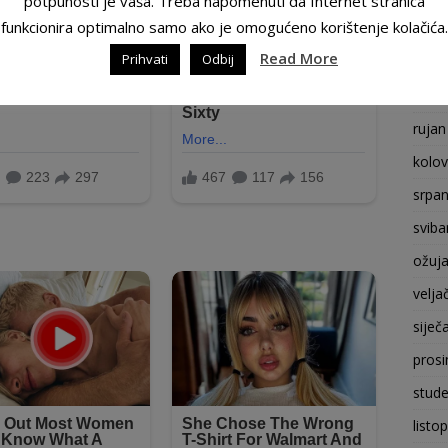
potpunosti je vaša. Treba napomenuti da Internet stranica
funkcionira optimalno samo ako je omogućeno korištenje kolačića.
prosi
Read More
Prihvati
Odbij
stude
listo
rujan
kolo
srpan
sviba
ožuj
velja
siječ
prosi
stude
listo