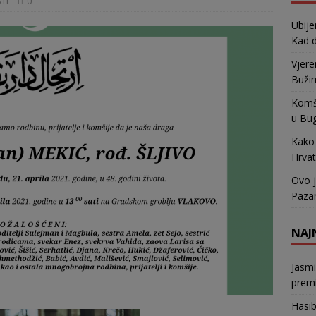
TI
0
Ubije
Kad d
Vjere
Bužim
Komši
u Bu
Kako 
Hrvat
Ovo j
Pazar
NAJ
Jasm
premi
Hasi