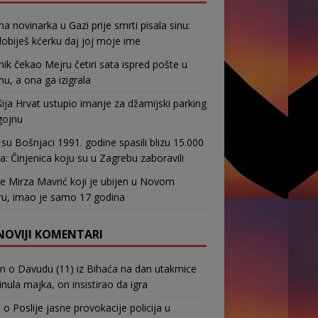
na novinarka u Gazi prije smrti pisala sinu:
obiješ kćerku daj joj moje ime
nik čekao Mejru četiri sata ispred pošte u
u, a ona ga izigrala
ja Hrvat ustupio imanje za džamijski parking
gojnu
su Bošnjaci 1991. godine spasili blizu 15.000
a: Činjenica koju su u Zagrebu zaboravili
e Mirza Mavrić koji je ubijen u Novom
u, imao je samo 17 godina
NOVIJI KOMENTARI
in
o
Davudu (11) iz Bihaća na dan utakmice
nula majka, on insistirao da igra
b
o
Poslije jasne provokacije policija u