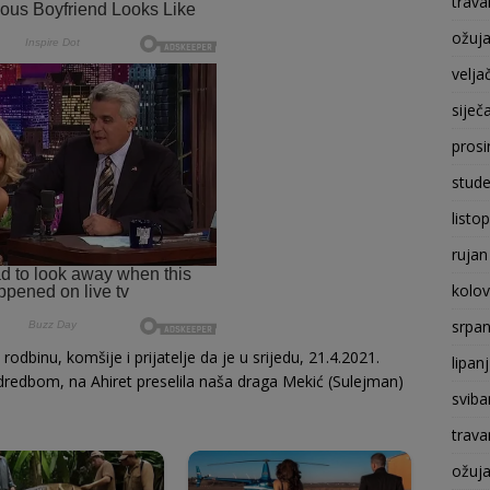
trava
ožuj
velja
siječ
prosi
stude
listo
rujan
kolo
srpan
dbinu, komšije i prijatelje da je u srijedu, 21.4.2021.
lipan
odredbom, na Ahiret preselila naša draga Mekić (Sulejman)
sviba
trava
ožuj