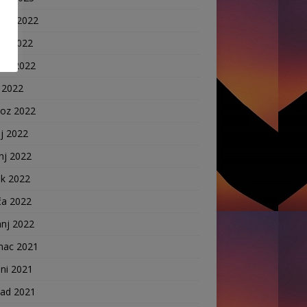
nac 2022
ni 2022
pad 2022
 2022
voz 2022
j 2022
nj 2022
ak 2022
ča 2022
anj 2022
nac 2021
ni 2021
pad 2021