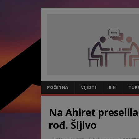
POČETNA
VIJESTI
BIH
TUR
Na Ahiret preselil
rođ. Šljivo