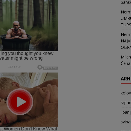
Sans
Nerm
UMRU
TURSK
Nerm
NAJV
OBR
Milan
Čehaj
ARH
kolo
srpan
lipan
sviba