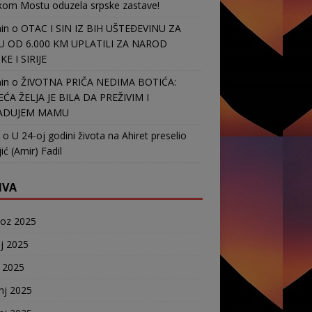
kom Mostu oduzela srpske zastave!
in
o
OTAC I SIN IZ BIH UŠTEĐEVINU ZA
 OD 6.000 KM UPLATILI ZA NAROD
E I SIRIJE
in
o
ŽIVOTNA PRIČA NEDIMA BOTIĆA:
EĆA ŽELJA JE BILA DA PREŽIVIM I
ADUJEM MAMU
o
U 24-oj godini života na Ahiret preselio
ić (Amir) Fadil
IVA
voz 2025
j 2025
j 2025
nj 2025