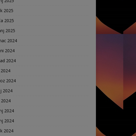
nj 2025
ak 2025
ča 2025
anj 2025
nac 2024
ni 2024
pad 2024
 2024
voz 2024
j 2024
j 2024
nj 2024
nj 2024
ak 2024