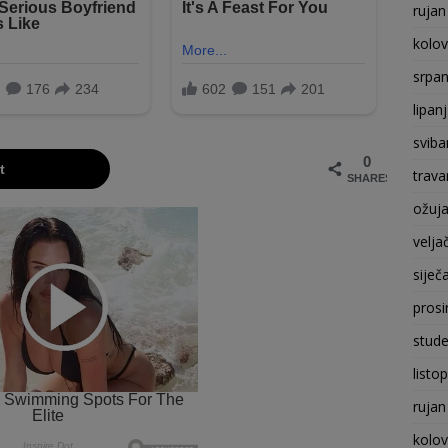
rujan
kolo
srpan
lipan
sviba
0
t
trava
SHARES
ožuj
velja
siječ
prosi
stude
listo
rujan
kolo