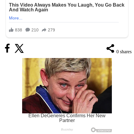
0
shares