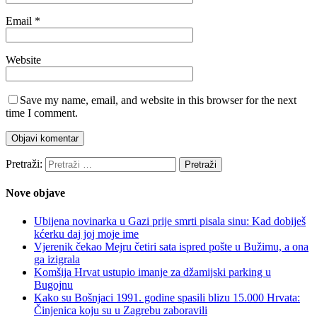
Email
*
Website
Save my name, email, and website in this browser for the next
time I comment.
Pretraži:
Nove objave
Ubijena novinarka u Gazi prije smrti pisala sinu: Kad dobiješ
kćerku daj joj moje ime
Vjerenik čekao Mejru četiri sata ispred pošte u Bužimu, a ona
ga izigrala
Komšija Hrvat ustupio imanje za džamijski parking u
Bugojnu
Kako su Bošnjaci 1991. godine spasili blizu 15.000 Hrvata:
Činjenica koju su u Zagrebu zaboravili