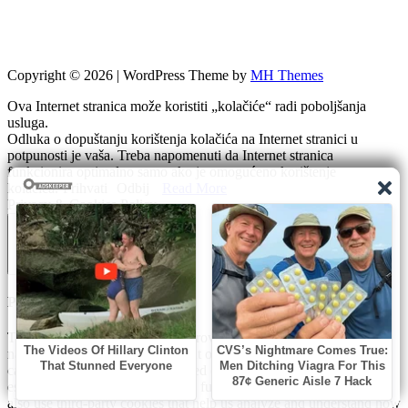
Copyright © 2026 | WordPress Theme by
MH Themes
Ova Internet stranica može koristiti „kolačiće“ radi poboljšanja
usluga.
Odluka o dopuštanju korištenja kolačića na Internet stranici u
potpunosti je vaša. Treba napomenuti da Internet stranica
funkcionira optimalno samo ako je omogućeno korištenje
kolačića.
Prihvati
Odbij
Read More
Privacy & Cookies Policy
Zatvori
Privacy Overview
This website uses cookies to improve your experience while you
navigate through the website. Out of these, the cookies that are
categorized as necessary are stored on your browser as they are
essential for the working of basic functionalities of the website. We
also use third-party cookies that help us analyze and understand how