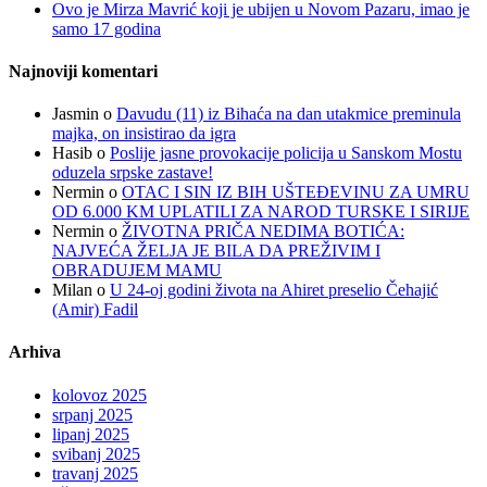
Ovo je Mirza Mavrić koji je ubijen u Novom Pazaru, imao je
samo 17 godina
Najnoviji komentari
Jasmin
o
Davudu (11) iz Bihaća na dan utakmice preminula
majka, on insistirao da igra
Hasib
o
Poslije jasne provokacije policija u Sanskom Mostu
oduzela srpske zastave!
Nermin
o
OTAC I SIN IZ BIH UŠTEĐEVINU ZA UMRU
OD 6.000 KM UPLATILI ZA NAROD TURSKE I SIRIJE
Nermin
o
ŽIVOTNA PRIČA NEDIMA BOTIĆA:
NAJVEĆA ŽELJA JE BILA DA PREŽIVIM I
OBRADUJEM MAMU
Milan
o
U 24-oj godini života na Ahiret preselio Čehajić
(Amir) Fadil
Arhiva
kolovoz 2025
srpanj 2025
lipanj 2025
svibanj 2025
travanj 2025