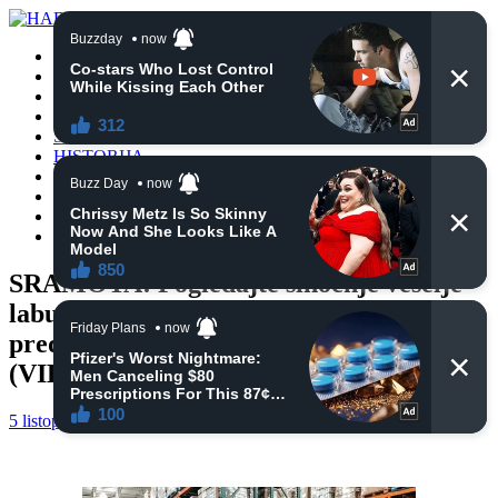
POČETNA
VIJESTI
BIH
TURSKA
SVIJET
HISTORIJA
RELIGIJA
ZANIMLJIVOSTI
CRNA HRONIKA
OBAVIJESTI
SRAMOTA! Pogledajte sinoćnje veselje
laburista Fikreta Abdića nakon
predizbornog skupa u Velikoj Kladuši
(VIDEO)
5 listopada, 2024
haberhana
POČETNA
0