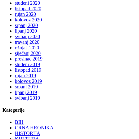
studeni 2020
listopad 2020
rujan 2020
kolovoz 2020
srpanj 2020
lipanj 2020
svibanj 2020
travanj 2020
ožujak 2020
siječanj 2020
prosinac 2019
studeni 2019
listopad 2019
rujan 2019
kolovoz 2019
srpanj 2019
lipanj 2019
svibanj 2019
Kategorije
BIH
CRNA HRONIKA
HISTORIJA
KULTURA