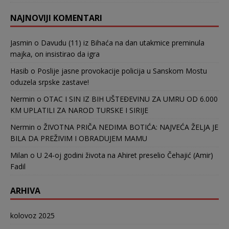
NAJNOVIJI KOMENTARI
Jasmin
o
Davudu (11) iz Bihaća na dan utakmice preminula
majka, on insistirao da igra
Hasib
o
Poslije jasne provokacije policija u Sanskom Mostu
oduzela srpske zastave!
Nermin
o
OTAC I SIN IZ BIH UŠTEĐEVINU ZA UMRU OD 6.000
KM UPLATILI ZA NAROD TURSKE I SIRIJE
Nermin
o
ŽIVOTNA PRIČA NEDIMA BOTIĆA: NAJVEĆA ŽELJA JE
BILA DA PREŽIVIM I OBRADUJEM MAMU
Milan
o
U 24-oj godini života na Ahiret preselio Čehajić (Amir)
Fadil
ARHIVA
kolovoz 2025