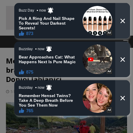
Među nastradalim pronađen
bračni par zagrljen u odronima u
Donjoj Jablanici
5 listopada, 2024
haberhana