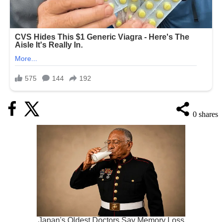
0
shares