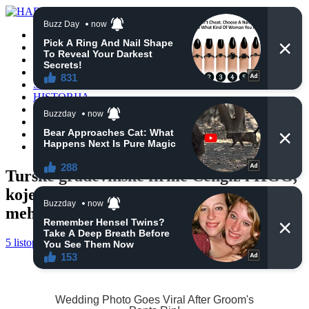
POČETNA
VIJESTI
BIH
TURSKA
SVIJET
HISTORIJA
RELIGIJA
ZANIMLJIVOSTI
CRNA HRONIKA
OBAVIJESTI
Turske građevinske firme Cengiz i HGG,
koje rade na Koridoru 5C, uputile konvoj
mehanizacije u Jablanicu
5 listopada, 2024
haberhana
POČETNA
0