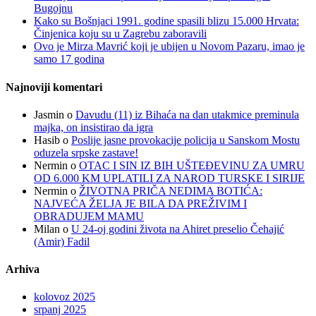
Bugojnu
Kako su Bošnjaci 1991. godine spasili blizu 15.000 Hrvata:
Činjenica koju su u Zagrebu zaboravili
Ovo je Mirza Mavrić koji je ubijen u Novom Pazaru, imao je
samo 17 godina
Najnoviji komentari
Jasmin
o
Davudu (11) iz Bihaća na dan utakmice preminula
majka, on insistirao da igra
Hasib
o
Poslije jasne provokacije policija u Sanskom Mostu
oduzela srpske zastave!
Nermin
o
OTAC I SIN IZ BIH UŠTEĐEVINU ZA UMRU
OD 6.000 KM UPLATILI ZA NAROD TURSKE I SIRIJE
Nermin
o
ŽIVOTNA PRIČA NEDIMA BOTIĆA:
NAJVEĆA ŽELJA JE BILA DA PREŽIVIM I
OBRADUJEM MAMU
Milan
o
U 24-oj godini života na Ahiret preselio Čehajić
(Amir) Fadil
Arhiva
kolovoz 2025
srpanj 2025