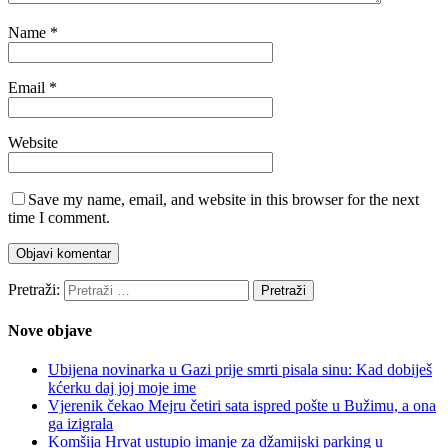
Name
*
Email
*
Website
Save my name, email, and website in this browser for the next
time I comment.
Pretraži:
Nove objave
Ubijena novinarka u Gazi prije smrti pisala sinu: Kad dobiješ
kćerku daj joj moje ime
Vjerenik čekao Mejru četiri sata ispred pošte u Bužimu, a ona
ga izigrala
Komšija Hrvat ustupio imanje za džamijski parking u