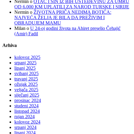
Nermin
o
OTAC I SIN IZ BIH UŠTEĐEVINU ZA UMRU
OD 6.000 KM UPLATILI ZA NAROD TURSKE I SIRIJE
Nermin
o
ŽIVOTNA PRIČA NEDIMA BOTIĆA:
NAJVEĆA ŽELJA JE BILA DA PREŽIVIM I
OBRADUJEM MAMU
Milan
o
U 24-oj godini života na Ahiret preselio Čehajić
(Amir) Fadil
Arhiva
kolovoz 2025
srpanj 2025
lipanj 2025
svibanj 2025
travanj 2025
ožujak 2025
veljača 2025
siječanj 2025
prosinac 2024
studeni 2024
listopad 2024
rujan 2024
kolovoz 2024
srpanj 2024
lipanj 2024