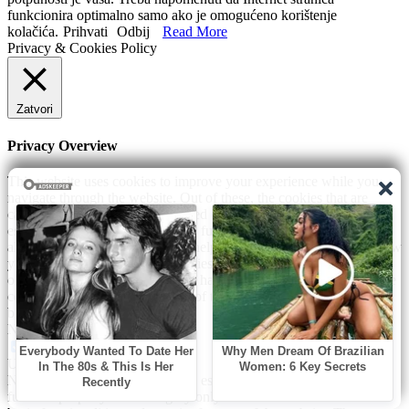
funkcionira optimalno samo ako je omogućeno korištenje
kolačića.
Prihvati
Odbij
Read More
Privacy & Cookies Policy
Zatvori
Privacy Overview
This website uses cookies to improve your experience while you
navigate through the website. Out of these, the cookies that are
categorized as necessary are stored on your browser as they are
essential for the working of basic functionalities of the website. We
also use third-party cookies that help us analyze and understand how
you use this website. These cookies will be stored in your browser
only with your consent. You also have the option to opt-out of these
cookies. But opting out of some of these cookies may affect your
browsing experience.
Necessary
Necessary
Uvijek omogućeno
Necessary cookies are absolutely essential for the website to
function properly. This category only includes cookies that ensures