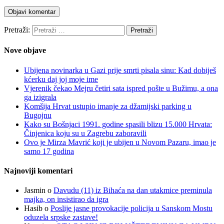
Pretraži:
Nove objave
Ubijena novinarka u Gazi prije smrti pisala sinu: Kad dobiješ
kćerku daj joj moje ime
Vjerenik čekao Mejru četiri sata ispred pošte u Bužimu, a ona
ga izigrala
Komšija Hrvat ustupio imanje za džamijski parking u
Bugojnu
Kako su Bošnjaci 1991. godine spasili blizu 15.000 Hrvata:
Činjenica koju su u Zagrebu zaboravili
Ovo je Mirza Mavrić koji je ubijen u Novom Pazaru, imao je
samo 17 godina
Najnoviji komentari
Jasmin
o
Davudu (11) iz Bihaća na dan utakmice preminula
majka, on insistirao da igra
Hasib
o
Poslije jasne provokacije policija u Sanskom Mostu
oduzela srpske zastave!