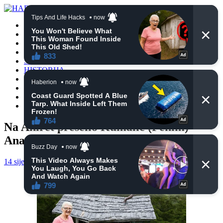
POČETNA
VIJESTI
BIH
TURSKA
SVIJET
HISTORIJA
RELIGIJA
ZANIMLJIVOSTI
CRNA HRONIKA
OBAVIJESTI
Na Ahiret preselio Kumalić (Fehim)
Anamin
14 siječnja, 2025
haberhana
POČETNA
0