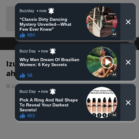
Izudin Karalić Zuki preselio je na
ahiret u Medini
22 siječnja, 2025
haberhana