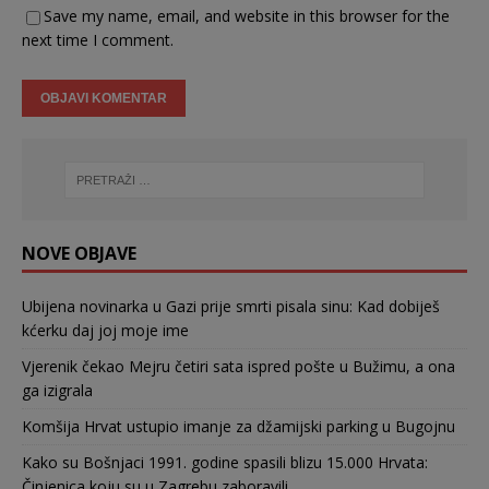
Save my name, email, and website in this browser for the
next time I comment.
NOVE OBJAVE
Ubijena novinarka u Gazi prije smrti pisala sinu: Kad dobiješ
kćerku daj joj moje ime
Vjerenik čekao Mejru četiri sata ispred pošte u Bužimu, a ona
ga izigrala
Komšija Hrvat ustupio imanje za džamijski parking u Bugojnu
Kako su Bošnjaci 1991. godine spasili blizu 15.000 Hrvata:
Činjenica koju su u Zagrebu zaboravili