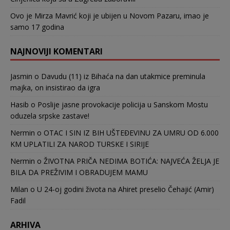
Ovo je Mirza Mavrić koji je ubijen u Novom Pazaru, imao je
samo 17 godina
NAJNOVIJI KOMENTARI
Jasmin
o
Davudu (11) iz Bihaća na dan utakmice preminula
majka, on insistirao da igra
Hasib
o
Poslije jasne provokacije policija u Sanskom Mostu
oduzela srpske zastave!
Nermin
o
OTAC I SIN IZ BIH UŠTEĐEVINU ZA UMRU OD 6.000
KM UPLATILI ZA NAROD TURSKE I SIRIJE
Nermin
o
ŽIVOTNA PRIČA NEDIMA BOTIĆA: NAJVEĆA ŽELJA JE
BILA DA PREŽIVIM I OBRADUJEM MAMU
Milan
o
U 24-oj godini života na Ahiret preselio Čehajić (Amir)
Fadil
ARHIVA