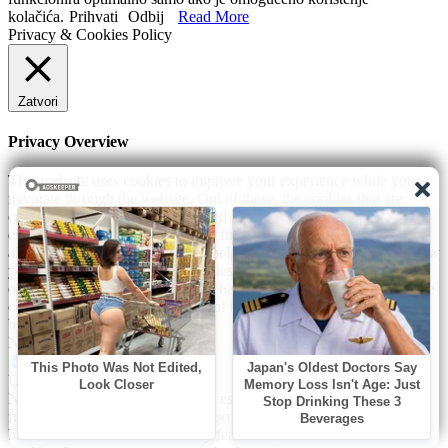
kolačića.
Prihvati
Odbij
Read More
Privacy & Cookies Policy
Zatvori
Privacy Overview
This website uses cookies to improve your experience while you
navigate through the website. Out of these, the cookies that are
categorized as necessary are stored on your browser as they are
essential for the working of basic functionalities of the website. We
also use third-party cookies that help us analyze and understand how
you use this website. These cookies will be stored in your browser
only with your consent. You also have the option to opt-out of these
cookies. But opting out of some of these cookies may affect your
browsing experience.
Necessary
Necessary
Uvijek omogućeno
Necessary cookies are absolutely essential for the website to
function properly. This category only includes cookies that ensures
basic functionalities and security features of the website. These