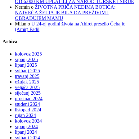
OD 6.000 KM UPLATILI ZA NAROD TURSKE I SIRIJE
Nermin
o
ŽIVOTNA PRIČA NEDIMA BOTIĆA:
NAJVEĆA ŽELJA JE BILA DA PREŽIVIM I
OBRADUJEM MAMU
Milan
o
U 24-oj godini života na Ahiret preselio Čehajić
(Amir) Fadil
Arhiva
kolovoz 2025
srpanj 2025
lipanj 2025
svibanj 2025
travanj 2025
ožujak 2025
veljača 2025
siječanj 2025
prosinac 2024
studeni 2024
listopad 2024
rujan 2024
kolovoz 2024
srpanj 2024
lipanj 2024
svibanj 2024