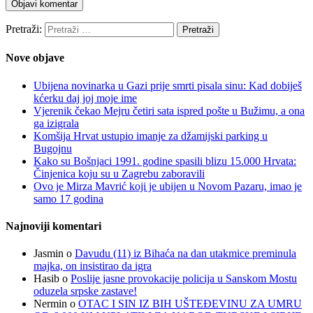
Pretraži:
Nove objave
Ubijena novinarka u Gazi prije smrti pisala sinu: Kad dobiješ
kćerku daj joj moje ime
Vjerenik čekao Mejru četiri sata ispred pošte u Bužimu, a ona
ga izigrala
Komšija Hrvat ustupio imanje za džamijski parking u
Bugojnu
Kako su Bošnjaci 1991. godine spasili blizu 15.000 Hrvata:
Činjenica koju su u Zagrebu zaboravili
Ovo je Mirza Mavrić koji je ubijen u Novom Pazaru, imao je
samo 17 godina
Najnoviji komentari
Jasmin
o
Davudu (11) iz Bihaća na dan utakmice preminula
majka, on insistirao da igra
Hasib
o
Poslije jasne provokacije policija u Sanskom Mostu
oduzela srpske zastave!
Nermin
o
OTAC I SIN IZ BIH UŠTEĐEVINU ZA UMRU