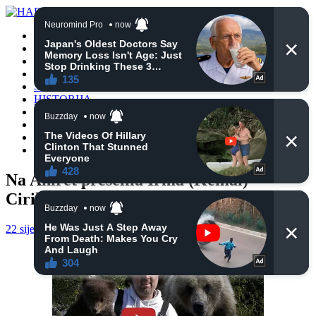
POČETNA
VIJESTI
BIH
TURSKA
SVIJET
HISTORIJA
RELIGIJA
ZANIMLJIVOSTI
CRNA HRONIKA
OBAVIJESTI
Na Ahiret preselila Irma (Kemal)
Ciriković
22 siječnja, 2025
haberhana
POČETNA
0