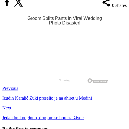
0
shares
Previous
Izudin Karalić Zuki preselio je na ahiret u Medini
Next
Jedan brat poginuo, drugom se bore za život:
Be the first to comment