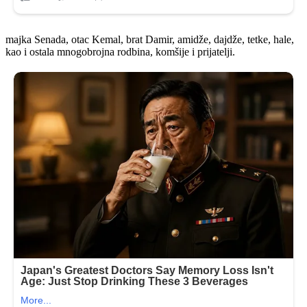
majka Senada, otac Kemal, brat Damir, amidže, dajdže, tetke, hale,
kao i ostala mnogobrojna rodbina, komšije i prijatelji.