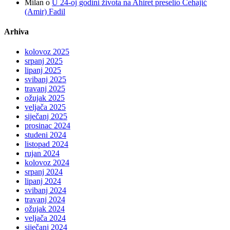
Milan
o
U 24-oj godini života na Ahiret preselio Čehajić
(Amir) Fadil
Arhiva
kolovoz 2025
srpanj 2025
lipanj 2025
svibanj 2025
travanj 2025
ožujak 2025
veljača 2025
siječanj 2025
prosinac 2024
studeni 2024
listopad 2024
rujan 2024
kolovoz 2024
srpanj 2024
lipanj 2024
svibanj 2024
travanj 2024
ožujak 2024
veljača 2024
siječanj 2024