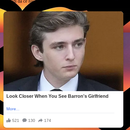
pismo u nadi da će njegove molbe stići do Ministarstva pravde BiH.