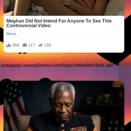
di pomaganja osumnjičenima u izvršenju kriminalnih djela, piše