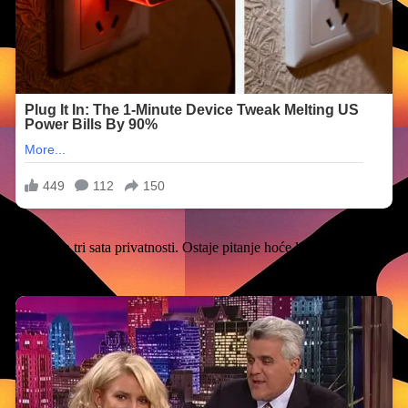
 i borba za tri sata privatnosti. Ostaje pitanje hoće li Ministarstvo pra