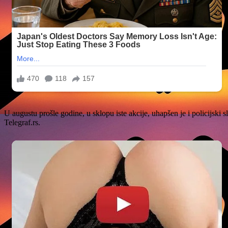
U augustu prošle godine, u sklopu iste akcije, uhapšen je i policijsk
Telegraf.rs.