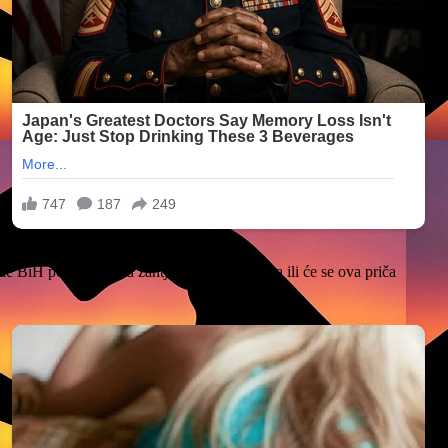
vde BiH popustiti pred zahtjevima zatvorenika ili će se ova priča