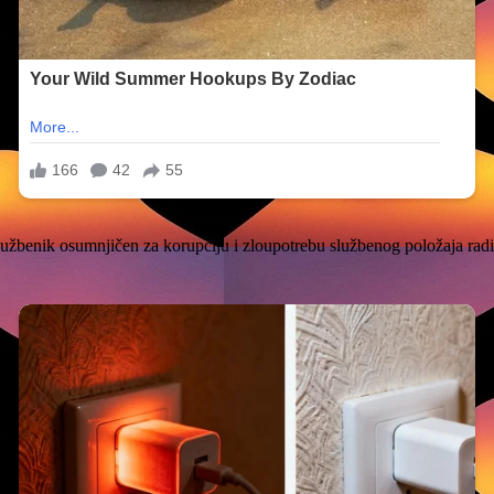
i službenik osumnjičen za korupciju i zloupotrebu službenog položaja ra