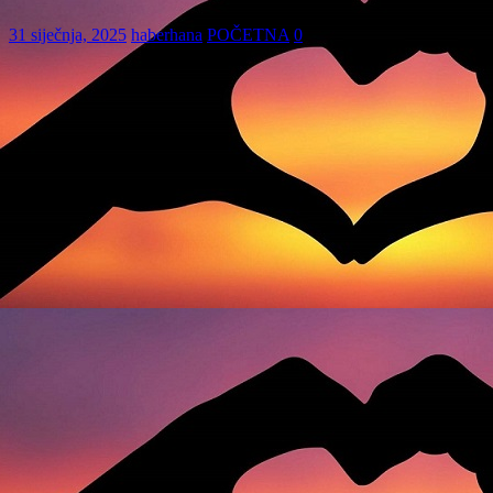
31 siječnja, 2025
haberhana
POČETNA
0