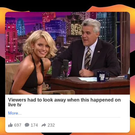
ri sata. Milan je, u znak protesta, čak zašio i usta, a zatim je uputio 