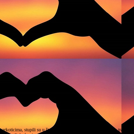
oticima, stupili su u štrajk glađu 20. januara 2025. godine, tražeći