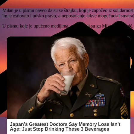
Milan je u pismu naveo da su se štrajku, koji je započeo iz solidarnosti
im je osnovno ljudsko pravo, a nepostojanje takve mogućnosti smatra
U pismu koje je upućeno medijima, a potpisali su ga Milan Matković, I