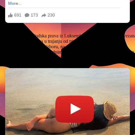
Evropskog suda za ljudska prava iz Luksemburga, koju je BiH obavezan
i im posjete supruga u trajanju od tri sata.
 restorana po njihovom izboru, na njihov trošak.
vodno je povezan s međunarodnim krijumčarenjem kokaina, pripremama l
iše krivičnih postupaka u više zemalja.