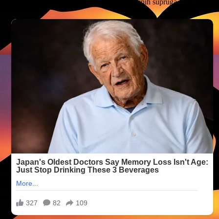
da im se omogući posjeta bračnih ili vanbračnih supruga u trajanju od t