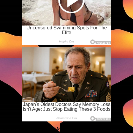
, među kojima je i poznati Milan Matković, uhapšen zbog trgovine nark