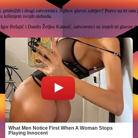
, pridružili i drugi zatvorenici. Njihov glavni zahtjev? Pravo na tri sat
ju kršenjem svojih sloboda.
gor Rešajić i Danilo Željko Katanić, zatvorenici su iznjeli tri glavne m