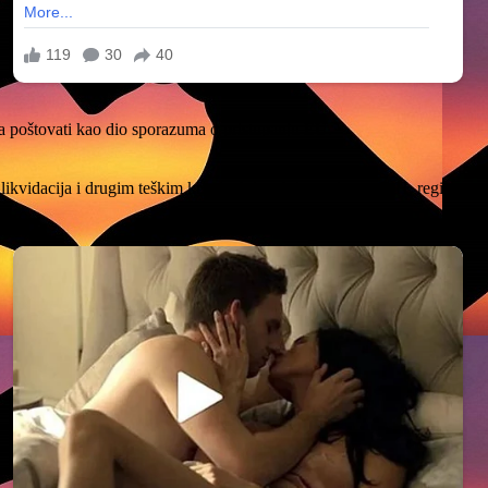
a poštovati kao dio sporazuma o pristupanju EU.
ikvidacija i drugim teškim kriminalnim aktivnostima u BiH, regionu,