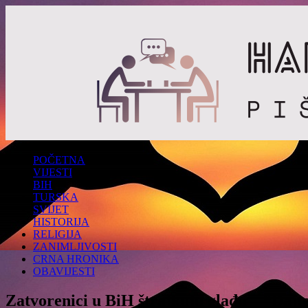
POČETNA
VIJESTI
BIH
TURSKA
SVIJET
HISTORIJA
RELIGIJA
ZANIMLJIVOSTI
CRNA HRONIKA
OBAVIJESTI
Zatvorenici u BiH štrajkuju glađu – “Dajt