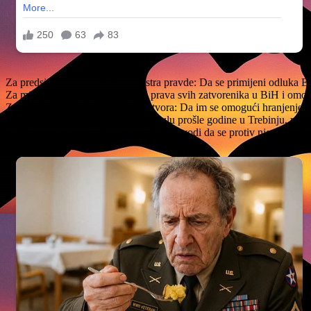
Za predsjednicu, sud BiH i ministra pravde: Da se primijeni odluka 
Za ministra pravde: Da izjednači prava svih zatvorenika u BiH i omoguć
Za ministra pravde i upravnika zatvora: Da im se omogući hranjenje iz
Milan Matković, koji je uhapšen u julu prošle godine u Trebinju, na
EU i preko Atlantika. Tužilaštvo BiH navodi da se protiv njega vodi v