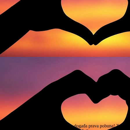
U državnom zatvoru u Vojkovićima se događa prava pobuna! Zatvorenici