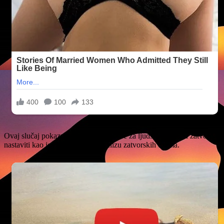
Ovaj slučaj pokazuje da se, osim borbe za ljudska prava, u zatvoru vodi
nastaviti kao još jedan epizoda u nizu zatvorskih drama.