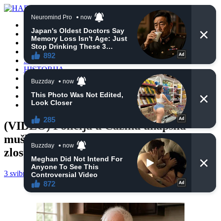
POČETNA
VIJESTI
BIH
TURSKA
SVIJET
HISTORIJA
RELIGIJA
ZANIMLJIVOSTI
CRNA HRONIKA
OBAVIJESTI
(VIDEO) Policija u Cazinu uhapsila
muškarca zbog pokušaja spolnog
zlostavljanja djeteta
3 svibnja, 2025
haberhana
POČETNA
0