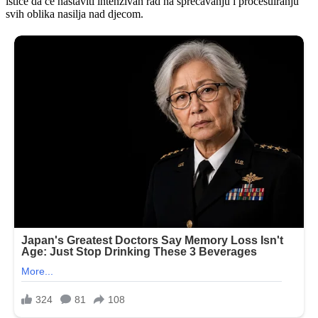
ističe da će nastaviti intenzivan rad na sprečavanju i procesuiranju
svih oblika nasilja nad djecom.