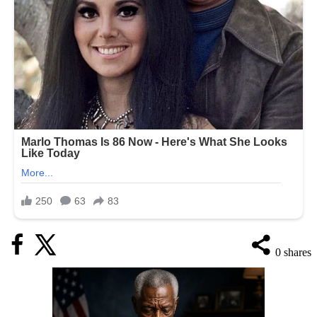
0
shares