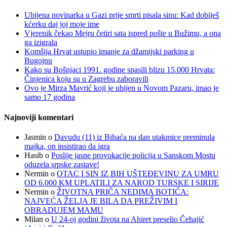
Ubijena novinarka u Gazi prije smrti pisala sinu: Kad dobiješ
kćerku daj joj moje ime
Vjerenik čekao Mejru četiri sata ispred pošte u Bužimu, a ona
ga izigrala
Komšija Hrvat ustupio imanje za džamijski parking u
Bugojnu
Kako su Bošnjaci 1991. godine spasili blizu 15.000 Hrvata:
Činjenica koju su u Zagrebu zaboravili
Ovo je Mirza Mavrić koji je ubijen u Novom Pazaru, imao je
samo 17 godina
Najnoviji komentari
Jasmin
o
Davudu (11) iz Bihaća na dan utakmice preminula
majka, on insistirao da igra
Hasib
o
Poslije jasne provokacije policija u Sanskom Mostu
oduzela srpske zastave!
Nermin
o
OTAC I SIN IZ BIH UŠTEĐEVINU ZA UMRU
OD 6.000 KM UPLATILI ZA NAROD TURSKE I SIRIJE
Nermin
o
ŽIVOTNA PRIČA NEDIMA BOTIĆA:
NAJVEĆA ŽELJA JE BILA DA PREŽIVIM I
OBRADUJEM MAMU
Milan
o
U 24-oj godini života na Ahiret preselio Čehajić